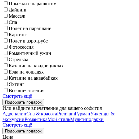
Прыжки с парашютом
Дайвинг
Массаж
Спа
Полет на параплане
Картинг
Полет в аэротрубе
Фотосессия
Романтичный ужин
Стрельба
Катание на квадроциклах
Езда на лошадях
Катание на аквабайках
Яхтинг
Все впечатления
Смотреть ещё
Или найдите впечатление для вашего события
Адреналин
Спа & красота
Premium
Гурман
Уикенды &
экскурсии
Романтика
Мой стиль
Мультиподарки
Смотреть ещё
Цена