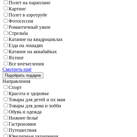
Полет на параплане
Картинг
Полет в аэротрубе
Фотосессия
Романтичный ужин
Стрельба
Катание на квадроциклах
Езда на лошадях
Катание на аквабайках
Яхтинг
Все впечатления
Смотреть ещё
Направления
Спорт
Красота и здоровье
Товары для детей и их мам
Товары для дома и хобби
Обувь и одежда
Нижнее бельё
Гастрономия
Путешествия
Ювелирные украшения