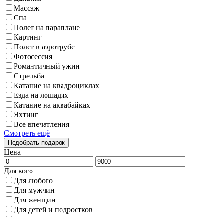
Массаж
Спа
Полет на параплане
Картинг
Полет в аэротрубе
Фотосессия
Романтичный ужин
Стрельба
Катание на квадроциклах
Езда на лошадях
Катание на аквабайках
Яхтинг
Все впечатления
Смотреть ещё
Цена
Для кого
Для любого
Для мужчин
Для женщин
Для детей и подростков