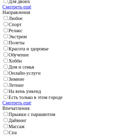
Для двоих
Смотреть ещё
Направления
Любое
Спорт
Релакс
Экстрим
Полеты
Красота и здоровье
Обучение
Хобби
Дом и семья
Онлайн-услуги
Зимние
Летние
На вень уикенд
Есть только в этом городе
Смотреть ещё
Впечатления
Прыжки с парашютом
Дайвинг
Массаж
Спа