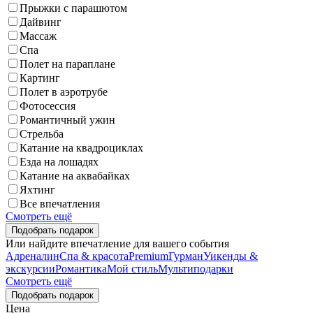
Прыжки с парашютом
Дайвинг
Массаж
Спа
Полет на параплане
Картинг
Полет в аэротрубе
Фотосессия
Романтичный ужин
Стрельба
Катание на квадроциклах
Езда на лошадях
Катание на аквабайках
Яхтинг
Все впечатления
Смотреть ещё
Или найдите впечатление для вашего события
Адреналин
Спа & красота
Premium
Гурман
Уикенды &
экскурсии
Романтика
Мой стиль
Мультиподарки
Смотреть ещё
Цена