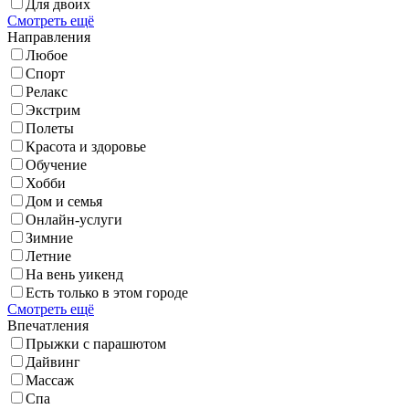
Для двоих
Смотреть ещё
Направления
Любое
Спорт
Релакс
Экстрим
Полеты
Красота и здоровье
Обучение
Хобби
Дом и семья
Онлайн-услуги
Зимние
Летние
На вень уикенд
Есть только в этом городе
Смотреть ещё
Впечатления
Прыжки с парашютом
Дайвинг
Массаж
Спа