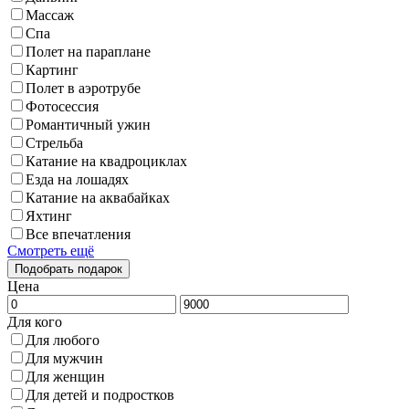
Массаж
Спа
Полет на параплане
Картинг
Полет в аэротрубе
Фотосессия
Романтичный ужин
Стрельба
Катание на квадроциклах
Езда на лошадях
Катание на аквабайках
Яхтинг
Все впечатления
Смотреть ещё
Цена
Для кого
Для любого
Для мужчин
Для женщин
Для детей и подростков