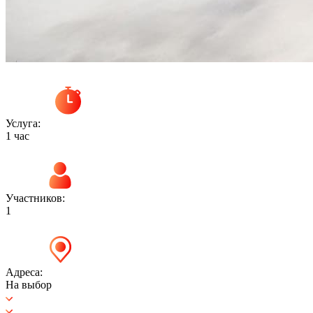
Услуга:
1 час
Участников:
1
Адреса:
На выбор