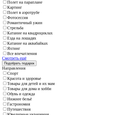
Полет на параплане
Картинг
Полет в аэротрубе
Фотосессия
Романтичный ужин
Стрельба
Катание на квадроциклах
Езда на лошадях
Катание на аквабайках
Яхтинг
Все впечатления
Смотреть ещё
Направления
Спорт
Красота и здоровье
Товары для детей и их мам
Товары для дома и хобби
Обувь и одежда
Нижнее бельё
Гастрономия
Путешествия
Ювелирные украшения