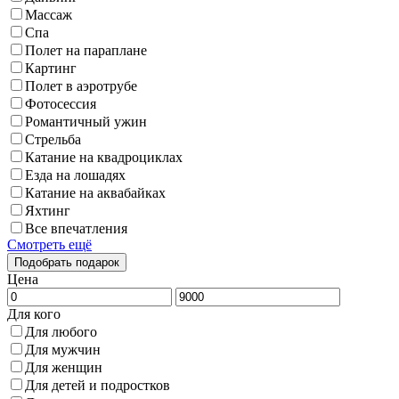
Массаж
Спа
Полет на параплане
Картинг
Полет в аэротрубе
Фотосессия
Романтичный ужин
Стрельба
Катание на квадроциклах
Езда на лошадях
Катание на аквабайках
Яхтинг
Все впечатления
Смотреть ещё
Цена
Для кого
Для любого
Для мужчин
Для женщин
Для детей и подростков