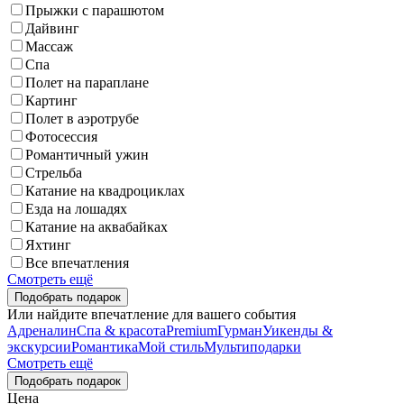
Прыжки с парашютом
Дайвинг
Массаж
Спа
Полет на параплане
Картинг
Полет в аэротрубе
Фотосессия
Романтичный ужин
Стрельба
Катание на квадроциклах
Езда на лошадях
Катание на аквабайках
Яхтинг
Все впечатления
Смотреть ещё
Или найдите впечатление для вашего события
Адреналин
Спа & красота
Premium
Гурман
Уикенды &
экскурсии
Романтика
Мой стиль
Мультиподарки
Смотреть ещё
Цена