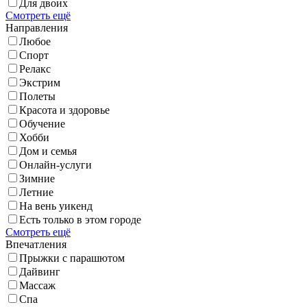
Для двоих
Смотреть ещё
Направления
Любое
Спорт
Релакс
Экстрим
Полеты
Красота и здоровье
Обучение
Хобби
Дом и семья
Онлайн-услуги
Зимние
Летние
На вень уикенд
Есть только в этом городе
Смотреть ещё
Впечатления
Прыжки с парашютом
Дайвинг
Массаж
Спа