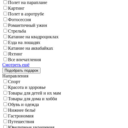
Полет на параплане
Картинг
Полет в аэротрубе
Фотосессия
Романтичный ужин
Стрельба
Катание на квадроциклах
Езда на лошадях
Катание на аквабайках
Яхтинг
Все впечатления
Смотреть ещё
Направления
Спорт
Красота и здоровье
Товары для детей и их мам
Товары для дома и хобби
Обувь и одежда
Нижнее бельё
Гастрономия
Путешествия
Ювелирные украшения