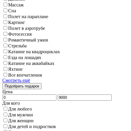
Массаж
Спа
Полет на параплане
Картинг
Полет в аэротрубе
Фотосессия
Романтичный ужин
Стрельба
Катание на квадроциклах
Езда на лошадях
Катание на аквабайках
Яхтинг
Все впечатления
Смотреть ещё
Цена
Для кого
Для любого
Для мужчин
Для женщин
Для детей и подростков