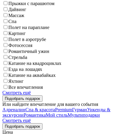
Прыжки с парашютом
Дайвинг
Массаж
Спа
Полет на параплане
Картинг
Полет в аэротрубе
Фотосессия
Романтичный ужин
Стрельба
Катание на квадроциклах
Езда на лошадях
Катание на аквабайках
Яхтинг
Все впечатления
Смотреть ещё
Или найдите впечатление для вашего события
Адреналин
Спа & красота
Premium
Гурман
Уикенды &
экскурсии
Романтика
Мой стиль
Мультиподарки
Смотреть ещё
Цена