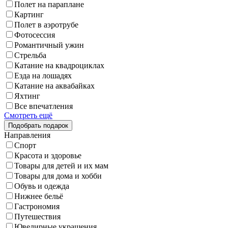
Полет на параплане
Картинг
Полет в аэротрубе
Фотосессия
Романтичный ужин
Стрельба
Катание на квадроциклах
Езда на лошадях
Катание на аквабайках
Яхтинг
Все впечатления
Смотреть ещё
Направления
Спорт
Красота и здоровье
Товары для детей и их мам
Товары для дома и хобби
Обувь и одежда
Нижнее бельё
Гастрономия
Путешествия
Ювелирные украшения