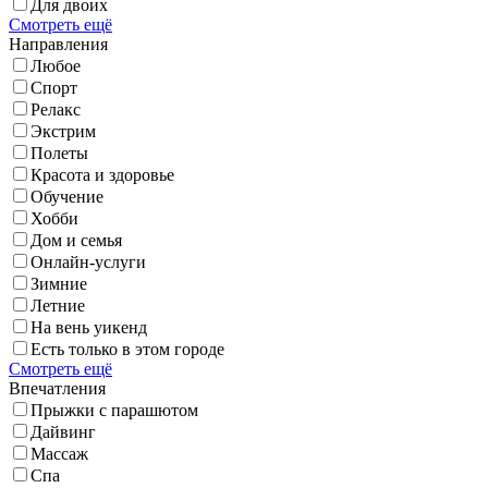
Для двоих
Смотреть ещё
Направления
Любое
Спорт
Релакс
Экстрим
Полеты
Красота и здоровье
Обучение
Хобби
Дом и семья
Онлайн-услуги
Зимние
Летние
На вень уикенд
Есть только в этом городе
Смотреть ещё
Впечатления
Прыжки с парашютом
Дайвинг
Массаж
Спа