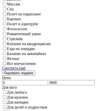
Массаж
Спа
Полет на параплане
Картинг
Полет в аэротрубе
Фотосессия
Романтичный ужин
Стрельба
Катание на квадроциклах
Езда на лошадях
Катание на аквабайках
Яхтинг
Все впечатления
Смотреть ещё
Цена
Для кого
Для любого
Для мужчин
Для женщин
Для детей и подростков