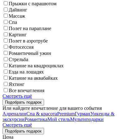
Прыжки с парашютом
Дайвинг
Массаж
Спа
Полет на параплане
Картинг
Полет в аэротрубе
Фотосессия
Романтичный ужин
Стрельба
Катание на квадроциклах
Езда на лошадях
Катание на аквабайках
Яхтинг
Все впечатления
Смотреть ещё
Или найдите впечатление для вашего события
Адреналин
Спа & красота
Premium
Гурман
Уикенды &
экскурсии
Романтика
Мой стиль
Мультиподарки
Смотреть ещё
Цена