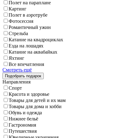
Полет на параплане
Картинг
Полет в аэротрубе
Фотосессия
Романтичный ужин
Стрельба
Катание на квадроциклах
Езда на лошадях
Катание на аквабайках
Яхтинг
Все впечатления
Смотреть ещё
Направления
Спорт
Красота и здоровье
Товары для детей и их мам
Товары для дома и хобби
Обувь и одежда
Нижнее бельё
Гастрономия
Путешествия
Ювелирные украшения