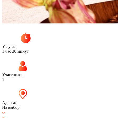
Услуга:
1 час 30 минут
Участников:
1
Адреса:
На выбор