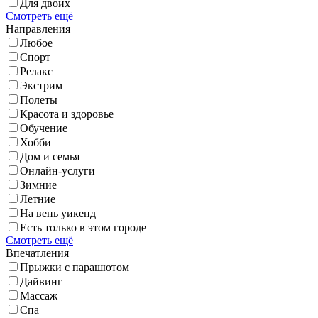
Для двоих
Смотреть ещё
Направления
Любое
Спорт
Релакс
Экстрим
Полеты
Красота и здоровье
Обучение
Хобби
Дом и семья
Онлайн-услуги
Зимние
Летние
На вень уикенд
Есть только в этом городе
Смотреть ещё
Впечатления
Прыжки с парашютом
Дайвинг
Массаж
Спа