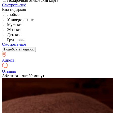
Подарочная банковская карта
Смотреть ещё
Вид подарков
Любые
Универсальные
Мужские
Женские
Детские
Групповые
Смотреть ещё
Адреса
Отзывы
Абхъянга 1 час 30 минут