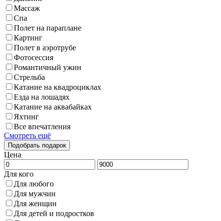
Массаж
Спа
Полет на параплане
Картинг
Полет в аэротрубе
Фотосессия
Романтичный ужин
Стрельба
Катание на квадроциклах
Езда на лошадях
Катание на аквабайках
Яхтинг
Все впечатления
Смотреть ещё
Цена
Для кого
Для любого
Для мужчин
Для женщин
Для детей и подростков