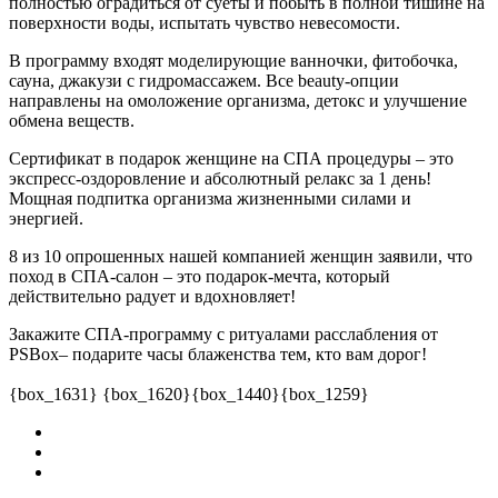
полностью оградиться от суеты и побыть в полной тишине на
поверхности воды, испытать чувство невесомости.
В программу входят моделирующие ванночки, фитобочка,
сауна, джакузи с гидромассажем. Все beauty-опции
направлены на омоложение организма, детокс и улучшение
обмена веществ.
Сертификат в подарок женщине на СПА процедуры – это
экспресс-оздоровление и абсолютный релакс за 1 день!
Мощная подпитка организма жизненными силами и
энергией.
8 из 10 опрошенных нашей компанией женщин заявили, что
поход в СПА-салон – это подарок-мечта, который
действительно радует и вдохновляет!
Закажите СПА-программу с ритуалами расслабления от
PSBox– подарите часы блаженства тем, кто вам дорог!
{box_1631} {box_1620}{box_1440}{box_1259}