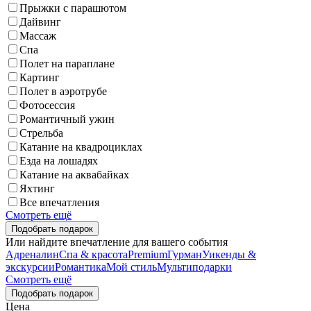
Прыжки с парашютом
Дайвинг
Массаж
Спа
Полет на параплане
Картинг
Полет в аэротрубе
Фотосессия
Романтичный ужин
Стрельба
Катание на квадроциклах
Езда на лошадях
Катание на аквабайках
Яхтинг
Все впечатления
Смотреть ещё
Или найдите впечатление для вашего события
Адреналин
Спа & красота
Premium
Гурман
Уикенды &
экскурсии
Романтика
Мой стиль
Мультиподарки
Смотреть ещё
Цена