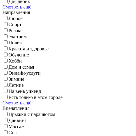
Для двоих
Смотреть ещё
Направления
Любое
Спорт
Релакс
Экстрим
Полеты
Красота и здоровье
Обучение
Хобби
Дом и семья
Онлайн-услуги
Зимние
Летние
На вень уикенд
Есть только в этом городе
Смотреть ещё
Впечатления
Прыжки с парашютом
Дайвинг
Массаж
Спа