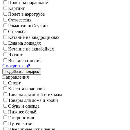
Полет на параплане
Картинг
Полет в аэротрубе
Фотосессия
Романтичный ужин
Стрельба
Катание на квадроциклах
Езда на лошадях
Катание на аквабайках
Яхтинг
Все впечатления
Смотреть ещё
Направления
Спорт
Красота и здоровье
Товары для детей и их мам
Товары для дома и хобби
Обувь и одежда
Нижнее бельё
Гастрономия
Путешествия
Ювелирные украшения