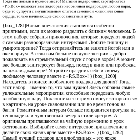
Тогда вы попали в нужное место! Магазин подарочных сертификатов
«P.S.Box» поможет вам подобрать необычный подарок для любой пары,
будь то супруги с внушительным опытом семейной жизни или юные
сердца, только начинающие свой совместный путь.
{box_1281|Новые впечатления становятся особенно
приятными, если их можно разделить с близким человеком. В
этом наборе собраны приключения, которые порадуют людей
с самыми разнообразными интересами! Любите тишину и
умиротворение? Тогда отправляйтесь на занятие йогой или в
океанариум. А если вам больше по душе экстрим – добро
пожаловать на стремительный спуск с горы в зорбе! А может
вас больше заинтересует бильярд, поход в кино или пробежка
на джоли-джампере? Устройте праздник себе и своему
любимому человеку вместе с «P.S.Box»! }{box_1260|
Находитесь в поиске необычного подарка для двоих? Тогда
этот набор – именно то, что вам нужно! Здесь собраны самые
увлекательные мероприятия, способные порадовать любую
влюбленную пару. Поклонники экстрима смогут «оторваться»
в картинге, на уроке скалолазания или во время гонок на
багги. Романтичным натурам больше понравится прогулка на
теплоходе или чувственный вечер в стиле «ретро». А
оригиналы приглашаются на чайную церемонию и урок
фехтования. Выбирайте самое интересное приключение и
делайте свою жизнь ярче вместе «P.S.Box»! }{box_1282|
Самый лучший подарок для влюбленных – это яркое