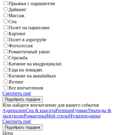
Прыжки с парашютом
Дайвинг
Массаж
Спа
Полет на параплане
Картинг
Полет в аэротрубе
Фотосессия
Романтичный ужин
Стрельба
Катание на квадроциклах
Езда на лошадях
Катание на аквабайках
Яхтинг
Все впечатления
Смотреть ещё
Или найдите впечатление для вашего события
Адреналин
Спа & красота
Premium
Гурман
Уикенды &
экскурсии
Романтика
Мой стиль
Мультиподарки
Смотреть ещё
Цена