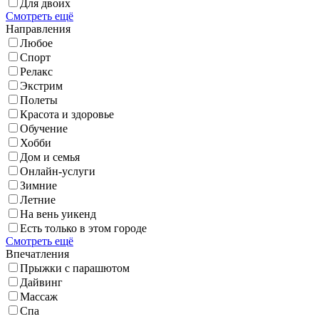
Для двоих
Смотреть ещё
Направления
Любое
Спорт
Релакс
Экстрим
Полеты
Красота и здоровье
Обучение
Хобби
Дом и семья
Онлайн-услуги
Зимние
Летние
На вень уикенд
Есть только в этом городе
Смотреть ещё
Впечатления
Прыжки с парашютом
Дайвинг
Массаж
Спа