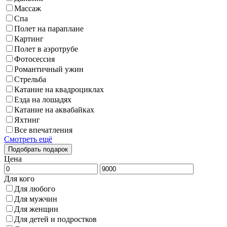
Массаж
Спа
Полет на параплане
Картинг
Полет в аэротрубе
Фотосессия
Романтичный ужин
Стрельба
Катание на квадроциклах
Езда на лошадях
Катание на аквабайках
Яхтинг
Все впечатления
Смотреть ещё
Цена
Для кого
Для любого
Для мужчин
Для женщин
Для детей и подростков