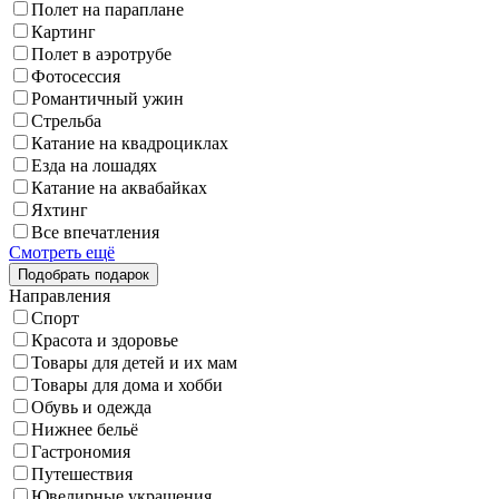
Полет на параплане
Картинг
Полет в аэротрубе
Фотосессия
Романтичный ужин
Стрельба
Катание на квадроциклах
Езда на лошадях
Катание на аквабайках
Яхтинг
Все впечатления
Смотреть ещё
Направления
Спорт
Красота и здоровье
Товары для детей и их мам
Товары для дома и хобби
Обувь и одежда
Нижнее бельё
Гастрономия
Путешествия
Ювелирные украшения