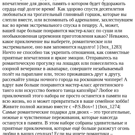
впечатление для двоих, память о котором будет будоражить
сердца ещё долгое время! Как здорово спустя десятилетия
любоваться на трогательный глиняный горшок, которые вы
слепли вместе, или вспоминать об адреналине, захлестнувшем
вас во время экстремального спуска в пещеру. А, может,
вашей паре больше понравится мастер-класс по суши или
необыкновенная церемония приготовления какао? Неважно,
какое приключение вы выберете, романтическое или
экстремальное, оно вам запомнится надолго! }{box_1283|
Ничто не способно так укрепить отношения, как совместные
приятные впечатления и яркие эмоции. Отправьтесь на
романтическую прогулку на лошадях или повеселитесь на
озорной вечеринке в аквапарке, совершите незабываемый
полёт на параплане или, тесно прижавшись друг к другу,
рассекайте улицы ночного города на роскошном чоппере! А
вдруг вам больше понравится мастер-класс аргентинского
танго или искусство боевого танца капоэйра? Любое из
приключений этого набора не просто останется в памяти на
всю жизнь, но и может превратиться в ваше семейное хобби!
Живите полной жизнью вместе с «P.S.Box»! }{box_1274|
Самые романтические подарки для двоих – это трогательные,
нежные и чувственные переживания, которые навсегда
останутся в памяти. В этом наборе собраны удивительные и
приятные приключения, которые ещё больше разожгут огонь
любви в ваших сердцах! Если вы ищете романтики –