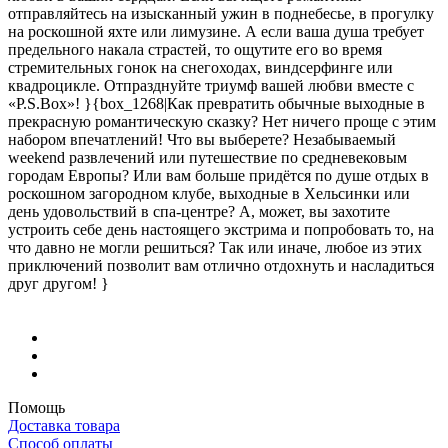
отправляйтесь на изысканный ужин в поднебесье, в прогулку
на роскошной яхте или лимузине. А если ваша душа требует
предельного накала страстей, то ощутите его во время
стремительных гонок на снегоходах, виндсерфинге или
квадроцикле. Отпразднуйте триумф вашей любви вместе с
«P.S.Box»! }{box_1268|Как превратить обычные выходные в
прекрасную романтическую сказку? Нет ничего проще с этим
набором впечатлений! Что вы выберете? Незабываемый
weekend развлечений или путешествие по средневековым
городам Европы? Или вам больше придётся по душе отдых в
роскошном загородном клубе, выходные в Хельсинки или
день удовольствий в спа-центре? А, может, вы захотите
устроить себе день настоящего экстрима и попробовать то, на
что давно не могли решиться? Так или иначе, любое из этих
приключений позволит вам отлично отдохнуть и насладиться
друг другом! }
Помощь
Доставка товара
Способ оплаты