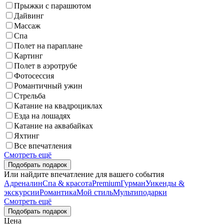
Прыжки с парашютом
Дайвинг
Массаж
Спа
Полет на параплане
Картинг
Полет в аэротрубе
Фотосессия
Романтичный ужин
Стрельба
Катание на квадроциклах
Езда на лошадях
Катание на аквабайках
Яхтинг
Все впечатления
Смотреть ещё
Или найдите впечатление для вашего события
Адреналин
Спа & красота
Premium
Гурман
Уикенды &
экскурсии
Романтика
Мой стиль
Мультиподарки
Смотреть ещё
Цена