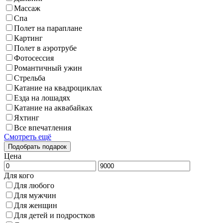
Массаж
Спа
Полет на параплане
Картинг
Полет в аэротрубе
Фотосессия
Романтичный ужин
Стрельба
Катание на квадроциклах
Езда на лошадях
Катание на аквабайках
Яхтинг
Все впечатления
Смотреть ещё
Цена
Для кого
Для любого
Для мужчин
Для женщин
Для детей и подростков