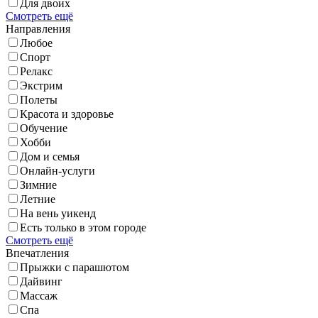
Для двоих
Смотреть ещё
Направления
Любое
Спорт
Релакс
Экстрим
Полеты
Красота и здоровье
Обучение
Хобби
Дом и семья
Онлайн-услуги
Зимние
Летние
На вень уикенд
Есть только в этом городе
Смотреть ещё
Впечатления
Прыжки с парашютом
Дайвинг
Массаж
Спа