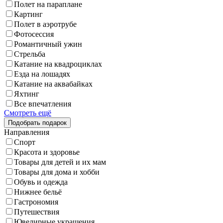
Полет на параплане
Картинг
Полет в аэротрубе
Фотосессия
Романтичный ужин
Стрельба
Катание на квадроциклах
Езда на лошадях
Катание на аквабайках
Яхтинг
Все впечатления
Смотреть ещё
Направления
Спорт
Красота и здоровье
Товары для детей и их мам
Товары для дома и хобби
Обувь и одежда
Нижнее бельё
Гастрономия
Путешествия
Ювелирные украшения