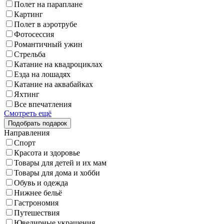
Полет на параплане
Картинг
Полет в аэротрубе
Фотосессия
Романтичный ужин
Стрельба
Катание на квадроциклах
Езда на лошадях
Катание на аквабайках
Яхтинг
Все впечатления
Смотреть ещё
Направления
Спорт
Красота и здоровье
Товары для детей и их мам
Товары для дома и хобби
Обувь и одежда
Нижнее бельё
Гастрономия
Путешествия
Ювелирные украшения