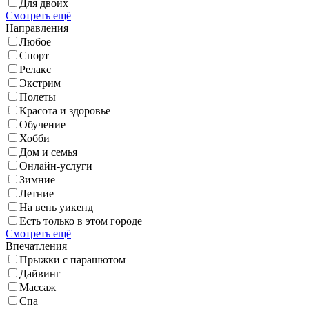
Для двоих
Смотреть ещё
Направления
Любое
Спорт
Релакс
Экстрим
Полеты
Красота и здоровье
Обучение
Хобби
Дом и семья
Онлайн-услуги
Зимние
Летние
На вень уикенд
Есть только в этом городе
Смотреть ещё
Впечатления
Прыжки с парашютом
Дайвинг
Массаж
Спа