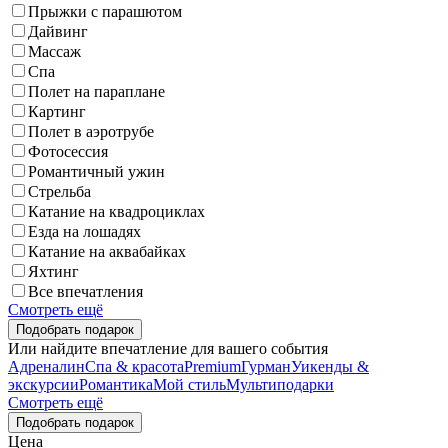
Прыжки с парашютом
Дайвинг
Массаж
Спа
Полет на параплане
Картинг
Полет в аэротрубе
Фотосессия
Романтичный ужин
Стрельба
Катание на квадроциклах
Езда на лошадях
Катание на аквабайках
Яхтинг
Все впечатления
Смотреть ещё
Или найдите впечатление для вашего события
Адреналин
Спа & красота
Premium
Гурман
Уикенды &
экскурсии
Романтика
Мой стиль
Мультиподарки
Смотреть ещё
Цена