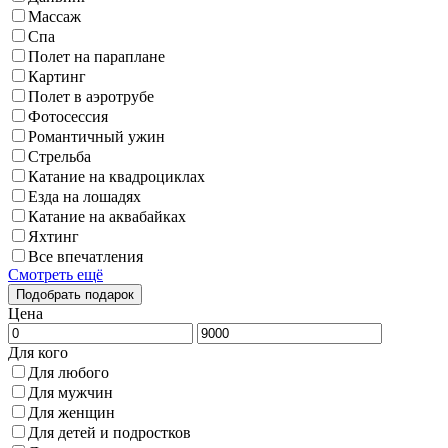
Массаж
Спа
Полет на параплане
Картинг
Полет в аэротрубе
Фотосессия
Романтичный ужин
Стрельба
Катание на квадроциклах
Езда на лошадях
Катание на аквабайках
Яхтинг
Все впечатления
Смотреть ещё
Цена
Для кого
Для любого
Для мужчин
Для женщин
Для детей и подростков