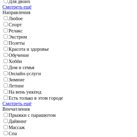
Для двоих
Смотреть ещё
Направления
Любое
Спорт
Релакс
Экстрим
Полеты
Красота и здоровье
Обучение
Хобби
Дом и семья
Онлайн-услуги
Зимние
Летние
На вень уикенд
Есть только в этом городе
Смотреть ещё
Впечатления
Прыжки с парашютом
Дайвинг
Массаж
Спа