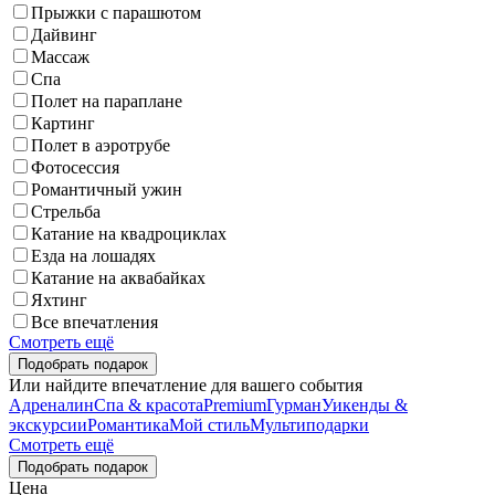
Прыжки с парашютом
Дайвинг
Массаж
Спа
Полет на параплане
Картинг
Полет в аэротрубе
Фотосессия
Романтичный ужин
Стрельба
Катание на квадроциклах
Езда на лошадях
Катание на аквабайках
Яхтинг
Все впечатления
Смотреть ещё
Или найдите впечатление для вашего события
Адреналин
Спа & красота
Premium
Гурман
Уикенды &
экскурсии
Романтика
Мой стиль
Мультиподарки
Смотреть ещё
Цена