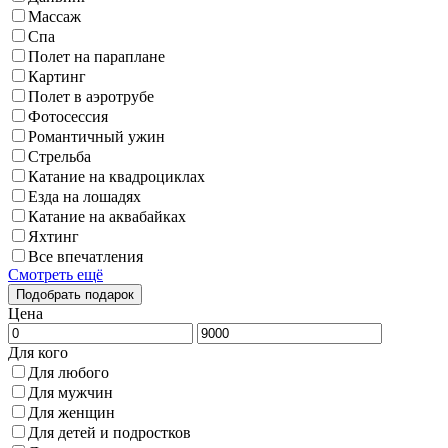
Массаж
Спа
Полет на параплане
Картинг
Полет в аэротрубе
Фотосессия
Романтичный ужин
Стрельба
Катание на квадроциклах
Езда на лошадях
Катание на аквабайках
Яхтинг
Все впечатления
Смотреть ещё
Цена
Для кого
Для любого
Для мужчин
Для женщин
Для детей и подростков