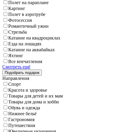
Полет на параплане
Картинг
Полет в аэротрубе
Фотосессия
Романтичный ужин
Стрельба
Катание на квадроциклах
Езда на лошадях
Катание на аквабайках
Яхтинг
Все впечатления
Смотреть ещё
Направления
Спорт
Красота и здоровье
Товары для детей и их мам
Товары для дома и хобби
Обувь и одежда
Нижнее бельё
Гастрономия
Путешествия
Ювелирные украшения