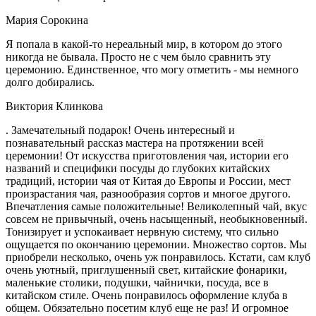
Мария Сорокина
Я попала в какой-то нереальный мир, в котором до этого
никогда не бывала. Просто не с чем было сравнить эту
церемонию. Единственное, что могу отметить - мы немного
долго добирались.
Виктория Клинкова
. Замечательный подарок! Очень интересный и
познавательный рассказ мастера на протяжении всей
церемонии! От искусства приготовления чая, истории его
названий и специфики посуды до глубоких китайских
традиций, истории чая от Китая до Европы и России, мест
произрастания чая, разнообразия сортов и многое другого.
Впечатления самые положительные! Великолепный чай, вкус
совсем не привычный, очень насыщенный, необыкновенный.
Тонизирует и успокаивает нервную систему, что сильно
ощущается по окончанию церемонии. Множество сортов. Мы
приобрели несколько, очень уж понравилось. Кстати, сам клуб
очень уютный, приглушенный свет, китайские фонарики,
маленькие столики, подушки, чайнички, посуда, все в
китайском стиле. Очень понравилось оформление клуба в
общем. Обязательно посетим клуб еще не раз! И огромное