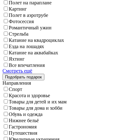
Полет на параплане
Картинг
Полет в аэротрубе
Фотосессия
Романтичный ужин
Стрельба
Катание на квадроциклах
Езда на лошадях
Катание на аквабайках
Яхтинг
Все впечатления
Смотреть ещё
Направления
Спорт
Красота и здоровье
Товары для детей и их мам
Товары для дома и хобби
Обувь и одежда
Нижнее бельё
Гастрономия
Путешествия
Ювелирные украшения