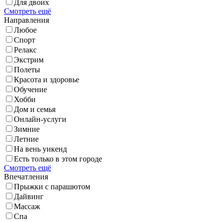
Для двоих
Смотреть ещё
Направления
Любое
Спорт
Релакс
Экстрим
Полеты
Красота и здоровье
Обучение
Хобби
Дом и семья
Онлайн-услуги
Зимние
Летние
На вень уикенд
Есть только в этом городе
Смотреть ещё
Впечатления
Прыжки с парашютом
Дайвинг
Массаж
Спа