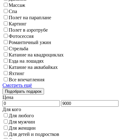
Массаж
Спа
Полет на параплане
Картинг
Полет в аэротрубе
Фотосессия
Романтичный ужин
Стрельба
Катание на квадроциклах
Езда на лошадях
Катание на аквабайках
Яхтинг
Все впечатления
Смотреть ещё
Цена
Для кого
Для любого
Для мужчин
Для женщин
Для детей и подростков