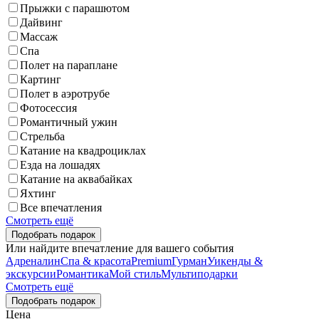
Прыжки с парашютом
Дайвинг
Массаж
Спа
Полет на параплане
Картинг
Полет в аэротрубе
Фотосессия
Романтичный ужин
Стрельба
Катание на квадроциклах
Езда на лошадях
Катание на аквабайках
Яхтинг
Все впечатления
Смотреть ещё
Или найдите впечатление для вашего события
Адреналин
Спа & красота
Premium
Гурман
Уикенды &
экскурсии
Романтика
Мой стиль
Мультиподарки
Смотреть ещё
Цена